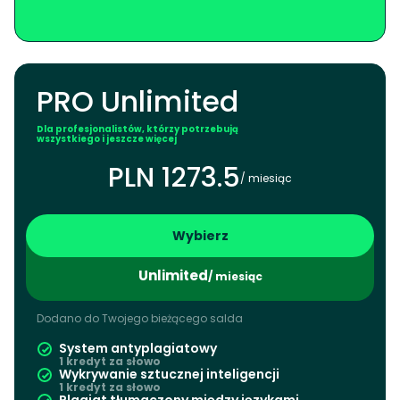
PRO Unlimited
Dla profesjonalistów, którzy potrzebują
wszystkiego i jeszcze więcej
PLN 1273.5
/ miesiąc
Wybierz
Unlimited
/ miesiąc
Dodano do Twojego bieżącego salda
System antyplagiatowy
1 kredyt za słowo
Wykrywanie sztucznej inteligencji
1 kredyt za słowo