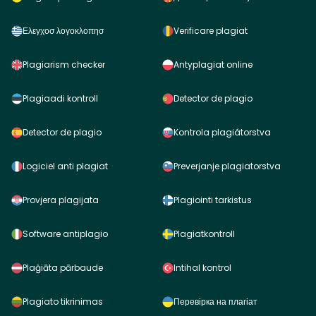
Ελεγχοσ λογοκλοπησ
Verificare plagiat
Plagiarism checker
Antyplagiat online
Plagiaadi kontroll
Detector de plagio
Detector de plagio
Kontrola plagiátorstva
Logiciel anti plagiat
Preverjanje plagiatorstva
Provjera plagijata
Plagiointi tarkistus
Software antiplagio
Plagiatkontroll
Plaģiāta pārbaude
Intihal kontrol
Plagiato tikrinimas
Перевірка на плагіат