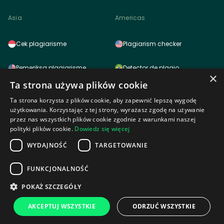
Asia
Americas
Cek plagiarisme
Plagiarism checker
Pemeriksa plagiarisme
Detector de plagio
×
Ta strona używa plików cookie
साहित्यिक चोरी (प्लेजरिज़म) चेकर
Detector de plagio
Ta strona korzysta z plików cookie, aby zapewnić lepszą wygodę
użytkowania. Korzystając z tej strony, wyrażasz zgodę na używanie
雷同检测功能
Logiciel anti plagiat
przez nas wszystkich plików cookie zgodnie z warunkami naszej
polityki plików cookie.
Dowiedz się więcej
표절검사
WYDAJNOŚĆ
TARGETOWANIE
Africa
剽窃チェッカー
FUNKCJONALNOŚĆ
POKAŻ SZCZEGÓŁY
Plagiarism checker tagalog
Plagiarism checker
AKCEPTUJ WSZYSTKIE
ODRZUĆ WSZYSTKIE