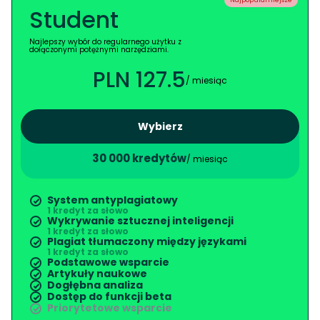
Najpopularniejsze
Student
Najlepszy wybór do regularnego użytku z
dołączonymi potężnymi narzędziami.
PLN 127.5
/ miesiąc
Wybierz
30 000 kredytów
/ miesiąc
System antyplagiatowy
1 kredyt za słowo
Wykrywanie sztucznej inteligencji
1 kredyt za słowo
Plagiat tłumaczony między językami
1 kredyt za słowo
Podstawowe wsparcie
Artykuły naukowe
Dogłębna analiza
Dostęp do funkcji beta
Priorytetowe wsparcie