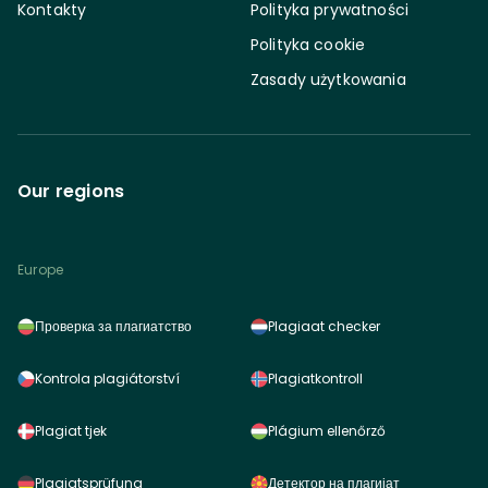
Kontakty
Polityka prywatności
Polityka cookie
Zasady użytkowania
Our regions
Europe
Проверка за плагиатство
Plagiaat checker
Kontrola plagiátorství
Plagiatkontroll
Plagiat tjek
Plágium ellenőrző
Plagiatsprüfung
Детектор на плагијат