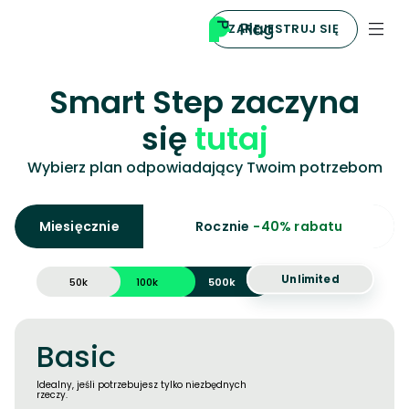
ZAREJESTRUJ SIĘ
Smart Step zaczyna
się
tutaj
Wybierz plan odpowiadający Twoim potrzebom
Miesięcznie
Rocznie
-40% rabatu
Unlimited
50k
100k
500k
Basic
Idealny, jeśli potrzebujesz tylko niezbędnych
rzeczy.