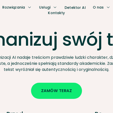
Rozwiązania
Usługi
O nas
Detektor AI
Kontakty
anizuj swój t
zacji AI nadaje treściom prawdziwie ludzki charakter, 
ste, a jednocześnie spełniają standardy akademickie. Za
tekst wyróżniał się autentycznością i oryginalnością.
ZAMÓW TERAZ