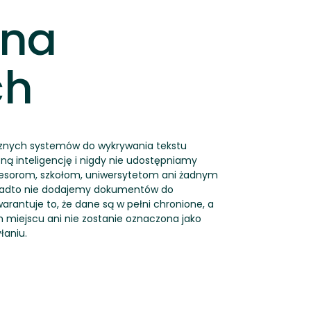
ona
ch
nych systemów do wykrywania tekstu
ą inteligencję i nigdy nie udostępniamy
esorom, szkołom, uniwersytetom ani żadnym
onadto nie dodajemy dokumentów do
rantuje to, że dane są w pełni chronione, a
m miejscu ani nie zostanie oznaczona jako
łaniu.