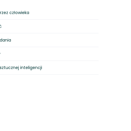
przez człowieka
ć
zdania
w
sztucznej inteligencji