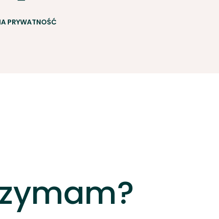
NA PRYWATNOŚĆ
trzymam?