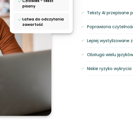
Człowiek - tekst
pisany
Teksty AI przepisane 
Łatwa do odczytania
zawartość
Poprawiona czytelnoś
Lepiej wystylizowane 
Obsługa wielu językó
Niskie ryzyko wykrycia 