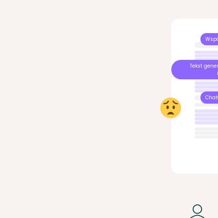
Wspó
Tekst gene
Chat