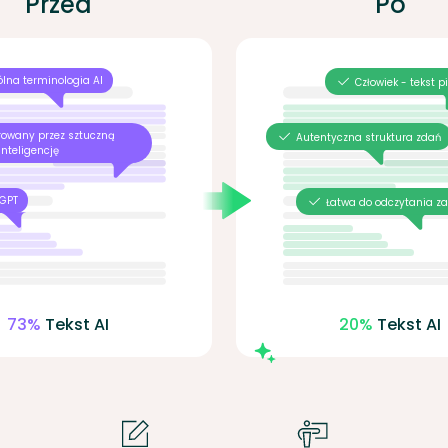
Przed
Po
lna terminologia AI
Człowiek - tekst p
rowany przez sztuczną
Autentyczna struktura zdań
inteligencję
GPT
Łatwa do odczytania z
73%
Tekst AI
20%
Tekst AI