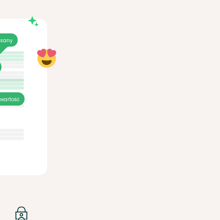
isany
awartość