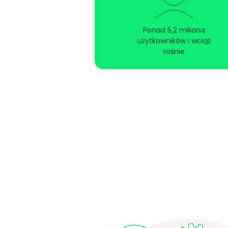
Ponad 5,2 miliona
użytkowników i wciąż
rośnie